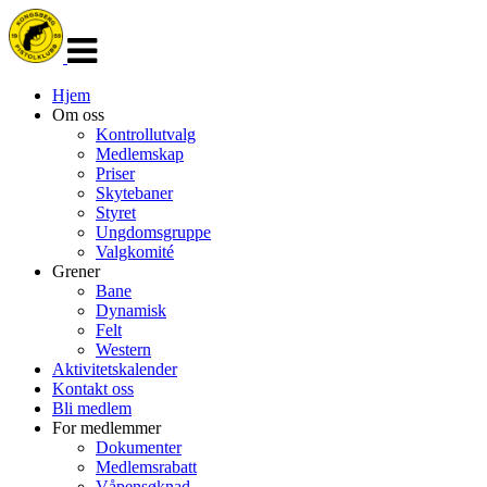
Veksle
navigasjon
Hjem
Om oss
Kontrollutvalg
Medlemskap
Priser
Skytebaner
Styret
Ungdomsgruppe
Valgkomité
Grener
Bane
Dynamisk
Felt
Western
Aktivitetskalender
Kontakt oss
Bli medlem
For medlemmer
Dokumenter
Medlemsrabatt
Våpensøknad