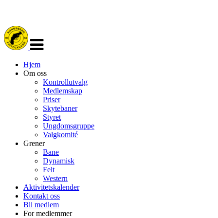
Veksle
navigasjon
Hjem
Om oss
Kontrollutvalg
Medlemskap
Priser
Skytebaner
Styret
Ungdomsgruppe
Valgkomité
Grener
Bane
Dynamisk
Felt
Western
Aktivitetskalender
Kontakt oss
Bli medlem
For medlemmer