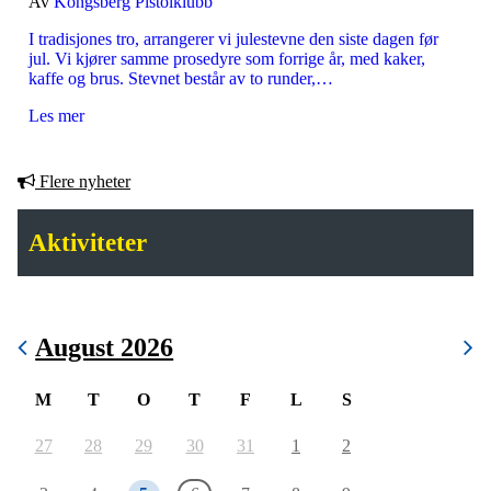
Av
Kongsberg Pistolklubb
I tradisjones tro, arrangerer vi julestevne den siste dagen før
jul. Vi kjører samme prosedyre som forrige år, med kaker,
kaffe og brus. Stevnet består av to runder,…
Les mer
Flere nyheter
Aktiviteter
August 2026
M
T
O
T
F
L
S
27
28
29
30
31
1
2