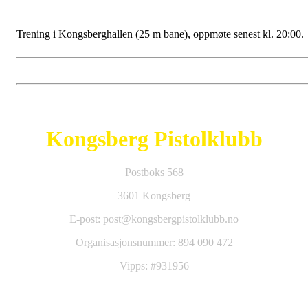
Trening i Kongsberghallen (25 m bane), oppmøte senest kl. 20:00.
Kongsberg Pistolklubb
Postboks 568
3601 Kongsberg
E-post: post@kongsbergpistolklubb.no
Organisasjonsnummer: 894 090 472
Vipps: #931956