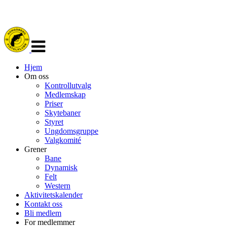
Veksle
navigasjon
Hjem
Om oss
Kontrollutvalg
Medlemskap
Priser
Skytebaner
Styret
Ungdomsgruppe
Valgkomité
Grener
Bane
Dynamisk
Felt
Western
Aktivitetskalender
Kontakt oss
Bli medlem
For medlemmer