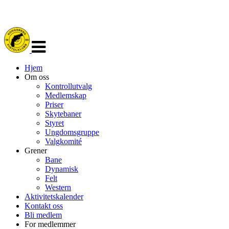
Veksle
navigasjon
Hjem
Om oss
Kontrollutvalg
Medlemskap
Priser
Skytebaner
Styret
Ungdomsgruppe
Valgkomité
Grener
Bane
Dynamisk
Felt
Western
Aktivitetskalender
Kontakt oss
Bli medlem
For medlemmer