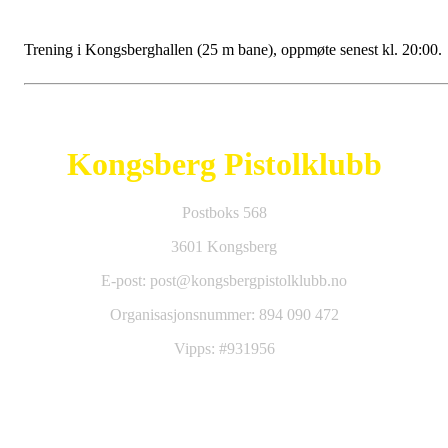
Trening i Kongsberghallen (25 m bane), oppmøte senest kl. 20:00.
Kongsberg Pistolklubb
Postboks 568
3601 Kongsberg
E-post: post@kongsbergpistolklubb.no
Organisasjonsnummer: 894 090 472
Vipps: #931956