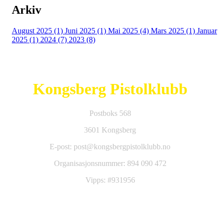
Arkiv
August 2025 (1)
Juni 2025 (1)
Mai 2025 (4)
Mars 2025 (1)
Januar
2025 (1)
2024 (7)
2023 (8)
Kongsberg Pistolklubb
Postboks 568
3601 Kongsberg
E-post: post@kongsbergpistolklubb.no
Organisasjonsnummer: 894 090 472
Vipps: #931956