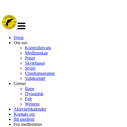
Veksle
navigasjon
Hjem
Om oss
Kontrollutvalg
Medlemskap
Priser
Skytebaner
Styret
Ungdomsgruppe
Valgkomité
Grener
Bane
Dynamisk
Felt
Western
Aktivitetskalender
Kontakt oss
Bli medlem
For medlemmer