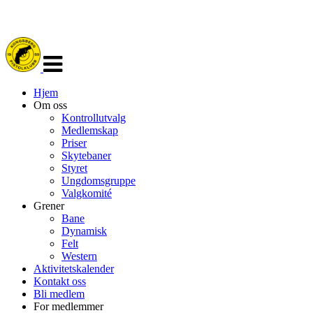
Veksle
navigasjon
Hjem
Om oss
Kontrollutvalg
Medlemskap
Priser
Skytebaner
Styret
Ungdomsgruppe
Valgkomité
Grener
Bane
Dynamisk
Felt
Western
Aktivitetskalender
Kontakt oss
Bli medlem
For medlemmer