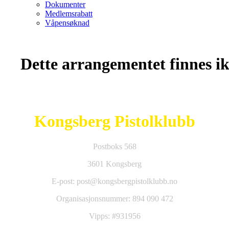
Dokumenter
Medlemsrabatt
Våpensøknad
Dette arrangementet finnes ikk
Kongsberg Pistolklubb
Postboks 568
3601 Kongsberg
E-post: post@kongsbergpistolklubb.no
Organisasjonsnummer: 894 090 472
Vipps: #931956