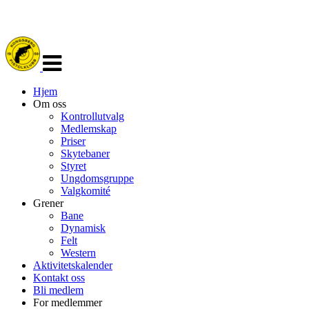
Veksle
navigasjon
Hjem
Om oss
Kontrollutvalg
Medlemskap
Priser
Skytebaner
Styret
Ungdomsgruppe
Valgkomité
Grener
Bane
Dynamisk
Felt
Western
Aktivitetskalender
Kontakt oss
Bli medlem
For medlemmer