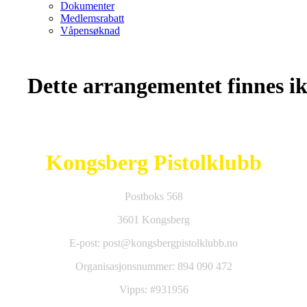
Dokumenter
Medlemsrabatt
Våpensøknad
Dette arrangementet finnes ikk
Kongsberg Pistolklubb
Postboks 568
3601 Kongsberg
E-post: post@kongsbergpistolklubb.no
Organisasjonsnummer: 894 090 472
Vipps: #931956