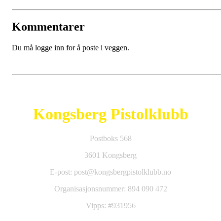
Kommentarer
Du må logge inn for å poste i veggen.
Kongsberg Pistolklubb
Postboks 568
3601 Kongsberg
E-post: post@kongsbergpistolklubb.no
Organisasjonsnummer: 894 090 472
Vipps: #931956