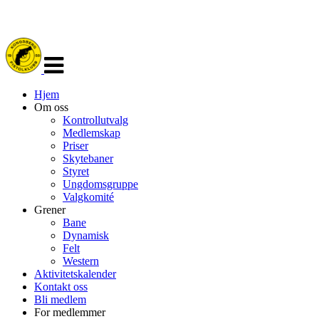
Veksle
navigasjon
Hjem
Om oss
Kontrollutvalg
Medlemskap
Priser
Skytebaner
Styret
Ungdomsgruppe
Valgkomité
Grener
Bane
Dynamisk
Felt
Western
Aktivitetskalender
Kontakt oss
Bli medlem
For medlemmer