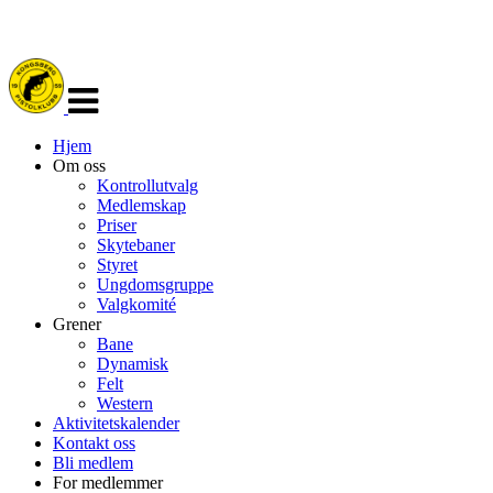
Veksle
navigasjon
Hjem
Om oss
Kontrollutvalg
Medlemskap
Priser
Skytebaner
Styret
Ungdomsgruppe
Valgkomité
Grener
Bane
Dynamisk
Felt
Western
Aktivitetskalender
Kontakt oss
Bli medlem
For medlemmer