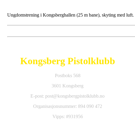
Ungdomstrening i Kongsberghallen (25 m bane), skyting med luft.
Kongsberg Pistolklubb
Postboks 568
3601 Kongsberg
E-post: post@kongsbergpistolklubb.no
Organisasjonsnummer: 894 090 472
Vipps: #931956