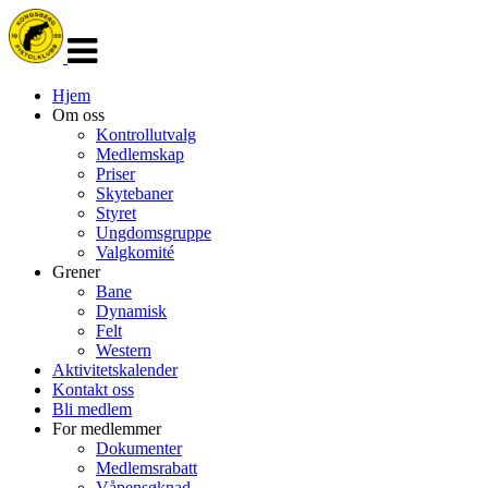
Veksle
navigasjon
Hjem
Om oss
Kontrollutvalg
Medlemskap
Priser
Skytebaner
Styret
Ungdomsgruppe
Valgkomité
Grener
Bane
Dynamisk
Felt
Western
Aktivitetskalender
Kontakt oss
Bli medlem
For medlemmer
Dokumenter
Medlemsrabatt
Våpensøknad