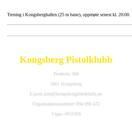
Trening i Kongsberghallen (25 m bane), oppmøte senest kl. 20:00.
Kongsberg Pistolklubb
Postboks 568
3601 Kongsberg
E-post: post@kongsbergpistolklubb.no
Organisasjonsnummer: 894 090 472
Vipps: #931956