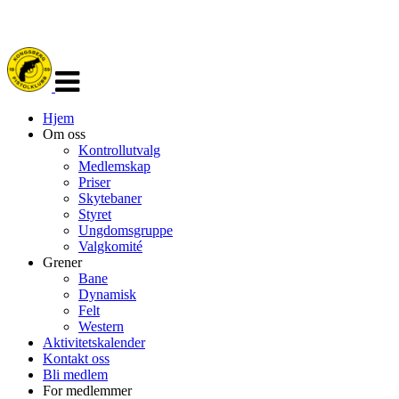
Veksle
navigasjon
Hjem
Om oss
Kontrollutvalg
Medlemskap
Priser
Skytebaner
Styret
Ungdomsgruppe
Valgkomité
Grener
Bane
Dynamisk
Felt
Western
Aktivitetskalender
Kontakt oss
Bli medlem
For medlemmer