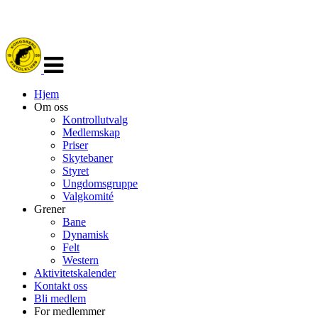
Veksle
navigasjon
Hjem
Om oss
Kontrollutvalg
Medlemskap
Priser
Skytebaner
Styret
Ungdomsgruppe
Valgkomité
Grener
Bane
Dynamisk
Felt
Western
Aktivitetskalender
Kontakt oss
Bli medlem
For medlemmer