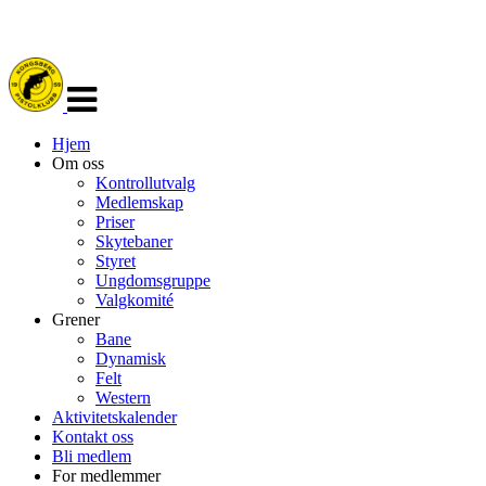
Veksle
navigasjon
Hjem
Om oss
Kontrollutvalg
Medlemskap
Priser
Skytebaner
Styret
Ungdomsgruppe
Valgkomité
Grener
Bane
Dynamisk
Felt
Western
Aktivitetskalender
Kontakt oss
Bli medlem
For medlemmer