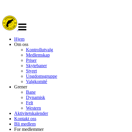
Veksle
navigasjon
Hjem
Om oss
Kontrollutvalg
Medlemskap
Priser
Skytebaner
Styret
Ungdomsgruppe
Valgkomité
Grener
Bane
Dynamisk
Felt
Western
Aktivitetskalender
Kontakt oss
Bli medlem
For medlemmer