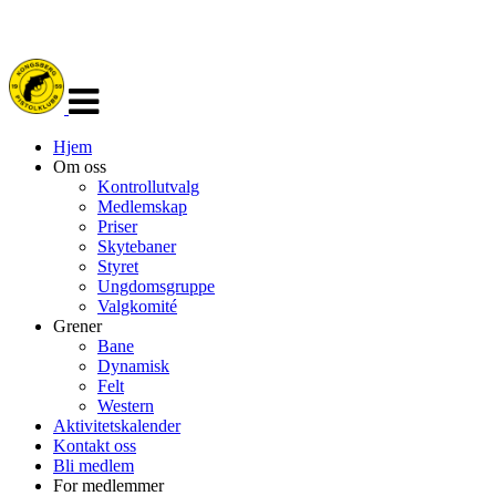
Veksle
navigasjon
Hjem
Om oss
Kontrollutvalg
Medlemskap
Priser
Skytebaner
Styret
Ungdomsgruppe
Valgkomité
Grener
Bane
Dynamisk
Felt
Western
Aktivitetskalender
Kontakt oss
Bli medlem
For medlemmer