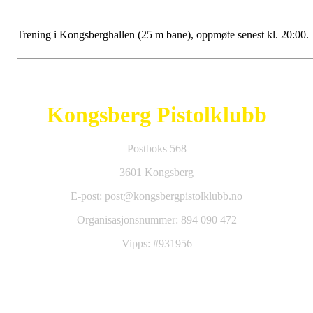
Trening i Kongsberghallen (25 m bane), oppmøte senest kl. 20:00.
Kongsberg Pistolklubb
Postboks 568
3601 Kongsberg
E-post: post@kongsbergpistolklubb.no
Organisasjonsnummer: 894 090 472
Vipps: #931956