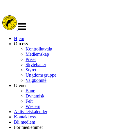
Veksle
navigasjon
Hjem
Om oss
Kontrollutvalg
Medlemskap
Priser
Skytebaner
Styret
Ungdomsgruppe
Valgkomité
Grener
Bane
Dynamisk
Felt
Western
Aktivitetskalender
Kontakt oss
Bli medlem
For medlemmer