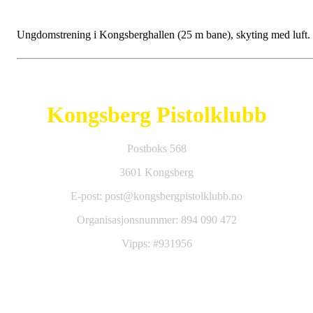
Ungdomstrening i Kongsberghallen (25 m bane), skyting med luft.
Kongsberg Pistolklubb
Postboks 568
3601 Kongsberg
E-post: post@kongsbergpistolklubb.no
Organisasjonsnummer: 894 090 472
Vipps: #931956