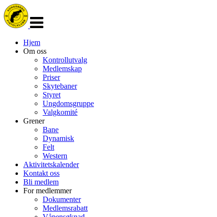
Veksle
navigasjon
Hjem
Om oss
Kontrollutvalg
Medlemskap
Priser
Skytebaner
Styret
Ungdomsgruppe
Valgkomité
Grener
Bane
Dynamisk
Felt
Western
Aktivitetskalender
Kontakt oss
Bli medlem
For medlemmer
Dokumenter
Medlemsrabatt
Våpensøknad