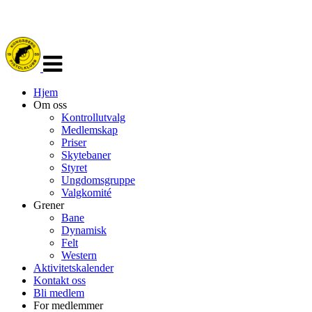
Veksle
navigasjon
Hjem
Om oss
Kontrollutvalg
Medlemskap
Priser
Skytebaner
Styret
Ungdomsgruppe
Valgkomité
Grener
Bane
Dynamisk
Felt
Western
Aktivitetskalender
Kontakt oss
Bli medlem
For medlemmer