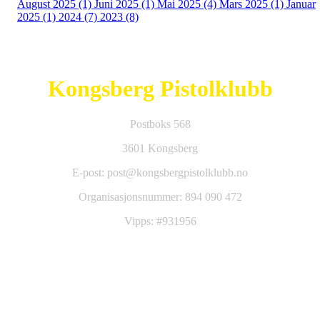
August 2025 (1)
Juni 2025 (1)
Mai 2025 (4)
Mars 2025 (1)
Januar
2025 (1)
2024 (7)
2023 (8)
Kongsberg Pistolklubb
Postboks 568
3601 Kongsberg
E-post: post@kongsbergpistolklubb.no
Organisasjonsnummer: 894 090 472
Vipps: #931956